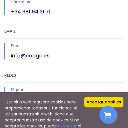
Llámanos
+34 681 94 31 71
EMAIL
Email
info@cooga.es
REDES
Síganos
Este sitio web requiere cookies para
Aceptar cookies
proporcionar todas sus funciones. Al
utilizar nuestro sitio web, tiene que
aceptar nuestro uso de cookies. Si no
acepta las cookies, puede
Rechazar
el
Copyright © 2021 Orquestras Galegas S Coop Galega