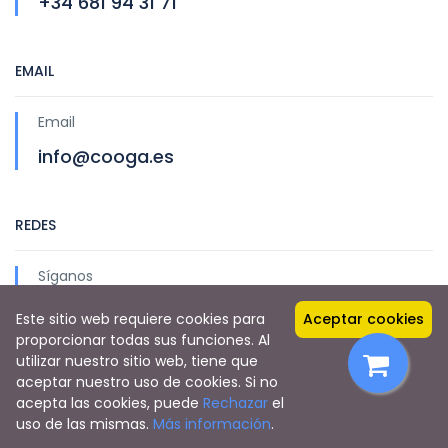
+34 681 94 31 71
EMAIL
Email
info@cooga.es
REDES
Síganos
Este sitio web requiere cookies para
Aceptar cookies
proporcionar todas sus funciones. Al
utilizar nuestro sitio web, tiene que
aceptar nuestro uso de cookies. Si no
acepta las cookies, puede
Rechazar
el
Copyright © 2021 Orquestras Galegas S Coop Galega
uso de las mismas.
Más información
.
Desarrollado por
Serboweb